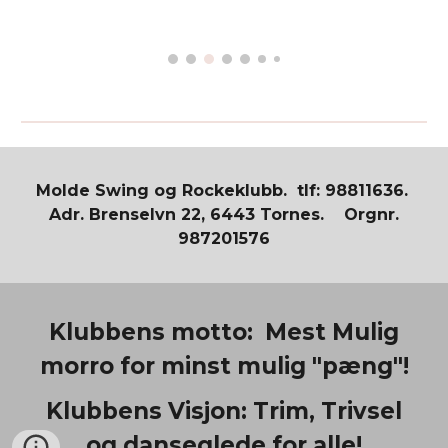
Molde Swing og Rockeklubb. tlf: 98811636.
Adr. Brenselvn 22, 6443 Tornes. Orgnr.
987201576
Klubbens motto: Mest Mulig
morro for minst mulig "pæng"!
Klubbens Visjon: Trim, Trivsel
og danseglede for alle!