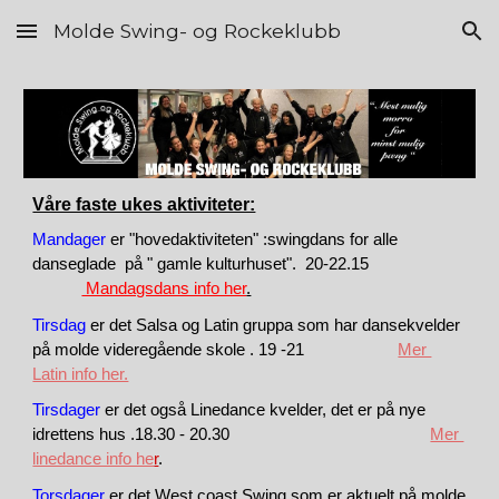
Molde Swing- og Rockeklubb
Skip to main content
Skip to navigation
Våre faste ukes aktiviteter:
Mandager
er "hovedaktiviteten" :swingdans for alle
danseglade på " gamle kulturhuset". 20-22.15
Mandagsdans info her
.
Tirsdag
er det Salsa og Latin gruppa som har dansekvelder
på molde videregående skole . 19 -21
Mer
Latin info her.
Tirsdager
er det også Linedance kvelder
, det er på nye
idrettens hus .18.30 - 20.30
Mer
linedance info he
r
.
Torsdager
er det West coast Swing som er aktuelt på molde