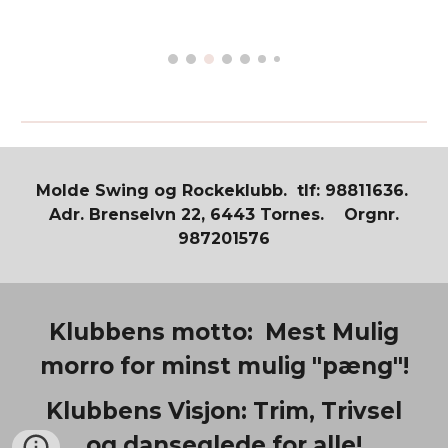
Molde Swing og Rockeklubb. tlf: 98811636.
Adr. Brenselvn 22, 6443 Tornes. Orgnr.
987201576
Klubbens motto: Mest Mulig
morro for minst mulig "pæng"!
Klubbens Visjon: Trim, Trivsel
og danseglede for alle!