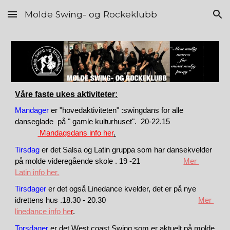
Molde Swing- og Rockeklubb
Skip to main content
Skip to navigation
Våre faste ukes aktiviteter:
Mandager
er "hovedaktiviteten" :swingdans for alle
danseglade på " gamle kulturhuset". 20-22.15
Mandagsdans info her
.
Tirsdag
er det Salsa og Latin gruppa som har dansekvelder
på molde videregående skole . 19 -21
Mer
Latin info her.
Tirsdager
er det også Linedance kvelder
, det er på nye
idrettens hus .18.30 - 20.30
Mer
linedance info he
r
.
Torsdager
er det West coast Swing som er aktuelt på molde